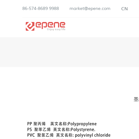
86-574-8689 9988
market@epene.com
CN
墨