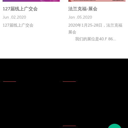
127届线上广交会
法兰克福-展会
Jun .02.2020
Jan .05.2020
127届线上广交会
2020年1月25-28日，法兰克福
展会
我们的展位是40.F 86
欢迎来参观我们的展位!
About Us
信息
关于我们
产品动态
公司技术
技术更新
公司荣誉
主题