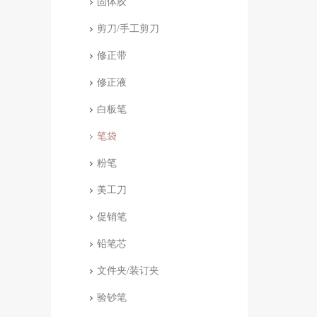
固体胶
剪刀/手工剪刀
修正带
修正液
白板笔
笔袋
粉笔
美工刀
促销笔
铅笔芯
文件夹/装订夹
验钞笔